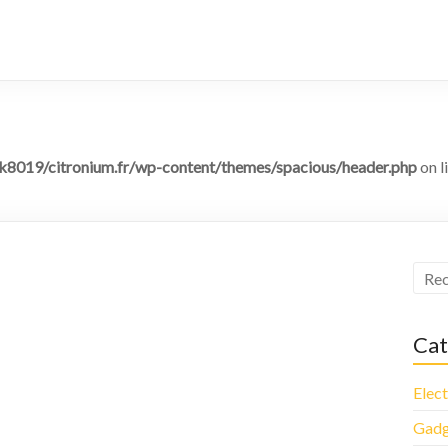
8019/citronium.fr/wp-content/themes/spacious/header.php
on l
Cat
Elec
Gadg