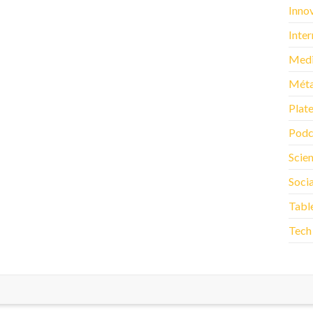
Inno
Inter
Med
Méta
Plat
Podc
Scie
Soci
Tabl
Tech