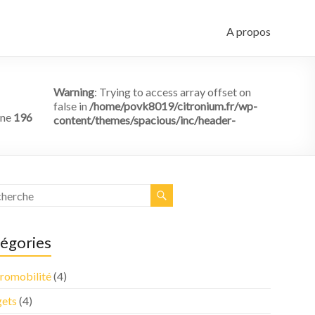
A propos
Warning
: Trying to access array offset on
false in
/home/povk8019/citronium.fr/wp-
ine
196
content/themes/spacious/inc/header-
égories
tromobilité
(4)
ets
(4)