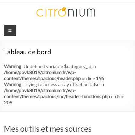
Citronium
Abonnez-
vous
Tableau de bord
à
l'innovation
Warning
: Undefined variable $category_id in
/home/povk8019/citronium.fr/wp-
content/themes/spacious/header.php
on line
196
Warning
: Trying to access array offset on false in
/home/povk8019/citronium.fr/wp-
content/themes/spacious/inc/header-functions.php
on line
209
Mes outils et mes sources