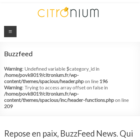
Citronium
Abonnez-
vous
Buzzfeed
à
l'innovation
Warning
: Undefined variable $category_id in
/home/povk8019/citronium.fr/wp-
content/themes/spacious/header.php
on line
196
Warning
: Trying to access array offset on false in
/home/povk8019/citronium.fr/wp-
content/themes/spacious/inc/header-functions.php
on line
209
Repose en paix, BuzzFeed News. Qui