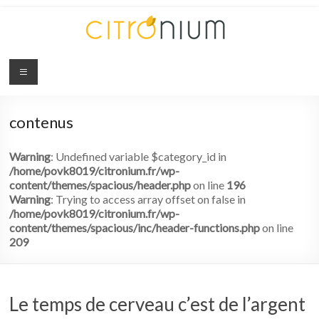
Citronium
Abonnez-
vous
contenus
à
l'innovation
Warning
: Undefined variable $category_id in
/home/povk8019/citronium.fr/wp-
content/themes/spacious/header.php
on line
196
Warning
: Trying to access array offset on false in
/home/povk8019/citronium.fr/wp-
content/themes/spacious/inc/header-functions.php
on line
209
Le temps de cerveau c’est de l’argent