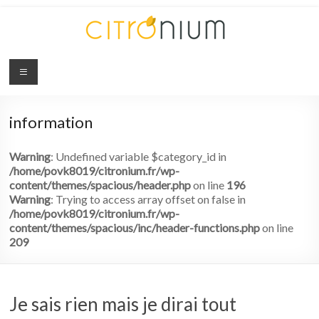
Citronium
Abonnez-
vous
information
à
l'innovation
Warning
: Undefined variable $category_id in
/home/povk8019/citronium.fr/wp-
content/themes/spacious/header.php
on line
196
Warning
: Trying to access array offset on false in
/home/povk8019/citronium.fr/wp-
content/themes/spacious/inc/header-functions.php
on line
209
Je sais rien mais je dirai tout