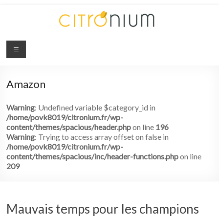
Citronium
Abonnez-
vous
Amazon
à
l'innovation
Warning
: Undefined variable $category_id in
/home/povk8019/citronium.fr/wp-
content/themes/spacious/header.php
on line
196
Warning
: Trying to access array offset on false in
/home/povk8019/citronium.fr/wp-
content/themes/spacious/inc/header-functions.php
on line
209
Mauvais temps pour les champions