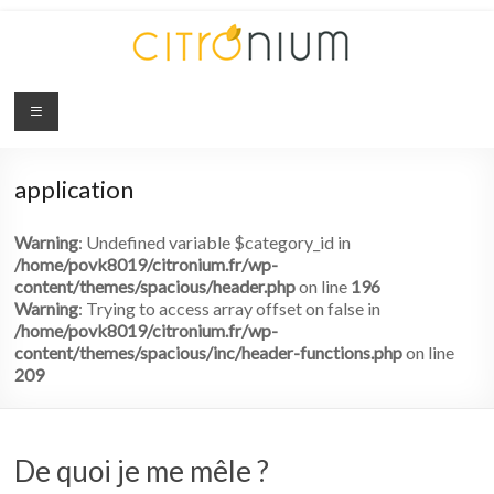
Citronium
Abonnez-
vous
application
à
l'innovation
Warning
: Undefined variable $category_id in
/home/povk8019/citronium.fr/wp-
content/themes/spacious/header.php
on line
196
Warning
: Trying to access array offset on false in
/home/povk8019/citronium.fr/wp-
content/themes/spacious/inc/header-functions.php
on line
209
De quoi je me mêle ?