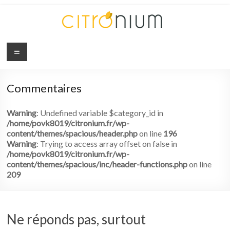
Citronium
Abonnez-
vous
Commentaires
à
l'innovation
Warning
: Undefined variable $category_id in
/home/povk8019/citronium.fr/wp-
content/themes/spacious/header.php
on line
196
Warning
: Trying to access array offset on false in
/home/povk8019/citronium.fr/wp-
content/themes/spacious/inc/header-functions.php
on line
209
Ne réponds pas, surtout