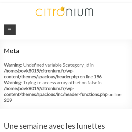
Citronium
Abonnez-
vous
Meta
à
l'innovation
Warning
: Undefined variable $category_id in
/home/povk8019/citronium.fr/wp-
content/themes/spacious/header.php
on line
196
Warning
: Trying to access array offset on false in
/home/povk8019/citronium.fr/wp-
content/themes/spacious/inc/header-functions.php
on line
209
Une semaine avec les lunettes