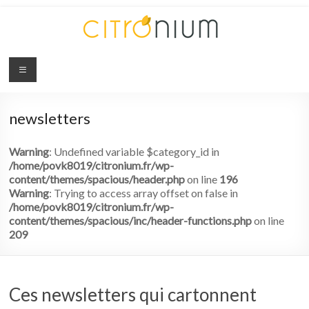
Citronium
Abonnez-
vous
newsletters
à
l'innovation
Warning
: Undefined variable $category_id in
/home/povk8019/citronium.fr/wp-
content/themes/spacious/header.php
on line
196
Warning
: Trying to access array offset on false in
/home/povk8019/citronium.fr/wp-
content/themes/spacious/inc/header-functions.php
on line
209
Ces newsletters qui cartonnent