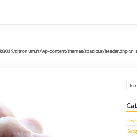
8019/citronium.fr/wp-content/themes/spacious/header.php
on l
Cat
Elec
Gadg