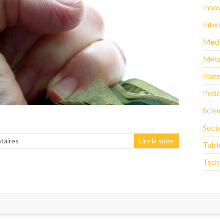
Inno
Inter
Med
Méta
Plat
Podc
Scie
Soci
taires
Lire la suite
Tabl
Tech