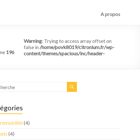
A propos
Warning
: Trying to access array offset on
false in
/home/povk8019/citronium.fr/wp-
ine
196
content/themes/spacious/inc/header-
égories
tromobilité
(4)
ets
(4)