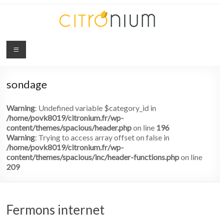
Citronium
Abonnez-
vous
sondage
à
l'innovation
Warning
: Undefined variable $category_id in
/home/povk8019/citronium.fr/wp-
content/themes/spacious/header.php
on line
196
Warning
: Trying to access array offset on false in
/home/povk8019/citronium.fr/wp-
content/themes/spacious/inc/header-functions.php
on line
209
Fermons internet