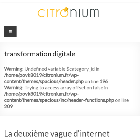
Citronium
Abonnez-
vous
transformation digitale
à
l'innovation
Warning
: Undefined variable $category_id in
/home/povk8019/citronium.fr/wp-
content/themes/spacious/header.php
on line
196
Warning
: Trying to access array offset on false in
/home/povk8019/citronium.fr/wp-
content/themes/spacious/inc/header-functions.php
on line
209
La deuxième vague d’internet