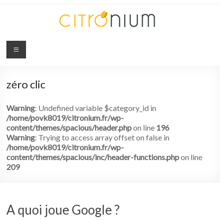
Citronium
Abonnez-
vous
zéro clic
à
l'innovation
Warning
: Undefined variable $category_id in
/home/povk8019/citronium.fr/wp-
content/themes/spacious/header.php
on line
196
Warning
: Trying to access array offset on false in
/home/povk8019/citronium.fr/wp-
content/themes/spacious/inc/header-functions.php
on line
209
A quoi joue Google ?