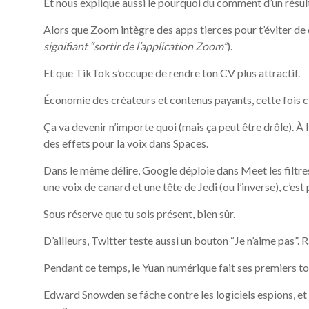
Et nous explique aussi le pourquoi du comment d’un résul
Alors que Zoom intègre des apps tierces pour t’éviter de
signifiant “sortir de l’application Zoom”
).
Et que TikTok s’occupe de rendre ton CV plus attractif.
Économie des créateurs et contenus payants, cette fois c’
Ça va devenir n’importe quoi (mais ça peut être drôle). À l’
des effets pour la voix dans Spaces.
Dans le même délire, Google déploie dans Meet les filtre
une voix de canard et une tête de Jedi (ou l’inverse), c’est
Sous réserve que tu sois présent, bien sûr.
D’ailleurs, Twitter teste aussi un bouton “Je n’aime pas”. 
Pendant ce temps, le Yuan numérique fait ses premiers tou
Edward Snowden se fâche contre les logiciels espions, et je