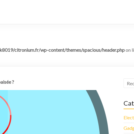
8019/citronium.fr/wp-content/themes/spacious/header.php
on l
paisée ?
Cat
Elec
Gadg