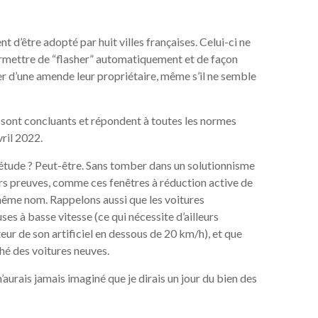
d’être adopté par huit villes françaises. Celui-ci ne
 permettre de “flasher” automatiquement et de façon
er d’une amende leur propriétaire, même s’il ne semble
i sont concluants et répondent à toutes les normes
vril 2022.
iétude ? Peut-être. Sans tomber dans un solutionnisme
rs preuves, comme ces fenêtres à réduction active de
même nom. Rappelons aussi que les voitures
es à basse vitesse (ce qui nécessite d’ailleurs
tteur de son artificiel en dessous de 20 km/h), et que
hé des voitures neuves.
n’aurais jamais imaginé que je dirais un jour du bien des