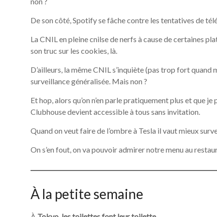
non ?
De son côté, Spotify se fâche contre les tentatives de tél
La CNIL en pleine cnilse de nerfs à cause de certaines pl
son truc sur les cookies, là.
D’ailleurs, la même CNIL s’inquiète (pas trop fort quand 
surveillance généralisée. Mais non ?
Et hop, alors qu’on n’en parle pratiquement plus et que j
Clubhouse devient accessible à tous sans invitation.
Quand on veut faire de l’ombre à Tesla il vaut mieux surve
On s’en fout, on va pouvoir admirer notre menu au restau
À la petite semaine
À
Tokyo, les toilettes font leur toilette