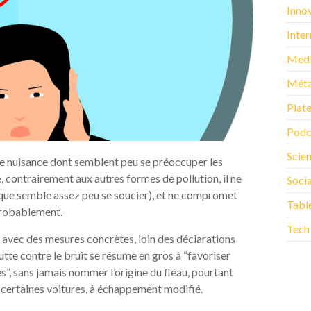
Inno
Inter
Med
Méta
Plat
Podc
Scie
Une nuisance dont semblent peu se préoccuper les
, contrairement aux autres formes de pollution, il ne
Soci
que semble assez peu se soucier), et ne compromet
Tabl
 probablement.
Tech
, avec des mesures concrètes, loin des déclarations
lutte contre le bruit se résume en gros à “favoriser
”, sans jamais nommer l’origine du fléau, pourtant
s certaines voitures, à échappement modifié.