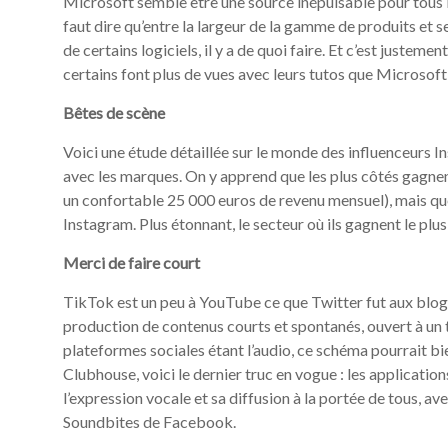
Microsoft semble être une source inépuisable pour tous le
faut dire qu’entre la largeur de la gamme de produits et s
de certains logiciels, il y a de quoi faire. Et c’est justem
certains font plus de vues avec leurs tutos que Microsof
Bêtes de scène
Voici une étude détaillée sur le monde des influenceurs Ins
avec les marques. On y apprend que les plus côtés gagnen
un confortable 25 000 euros de revenu mensuel), mais qu
Instagram. Plus étonnant, le secteur où ils gagnent le plus 
Merci de faire court
TikTok est un peu à YouTube ce que Twitter fut aux blogs,
production de contenus courts et spontanés, ouvert à un t
plateformes sociales étant l’audio, ce schéma pourrait bi
Clubhouse, voici le dernier truc en vogue : les applicatio
l’expression vocale et sa diffusion à la portée de tous,
Soundbites de Facebook.