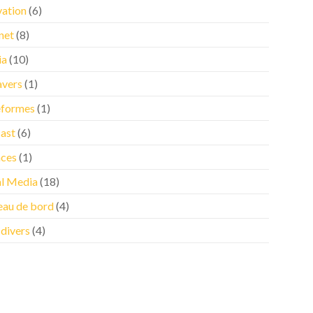
vation
(6)
net
(8)
ia
(10)
vers
(1)
eformes
(1)
ast
(6)
nces
(1)
al Media
(18)
eau de bord
(4)
 divers
(4)