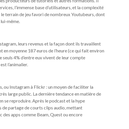
s producteurs de tutoriels et autres formations. Il
ervices, l’immense base d’utilisateurs, et la complexité
ent le terrain de jeu favori de nombreux Youtubeurs, dont
t lui-même.
tagram, leurs revenus et la façon dont ils travaillent
t en moyenne 187 euros de l’heure (ce qui fait environ
e seuls 4% d’entre eux vivent de leur compte
est l’animalier.
 ou Instagram à Flickr : un moyen de faciliter la
rès large public. La dernière tendance en matière de
en se reproduire. Après le podcast et la hype
ns de partage de courts clips audio, mettant
 avec des apps comme Beam, Quest ou encore