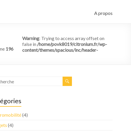
A propos
Warning
: Trying to access array offset on
false in
/home/povk8019/citronium.fr/wp-
ine
196
content/themes/spacious/inc/header-
égories
tromobilité
(4)
ets
(4)