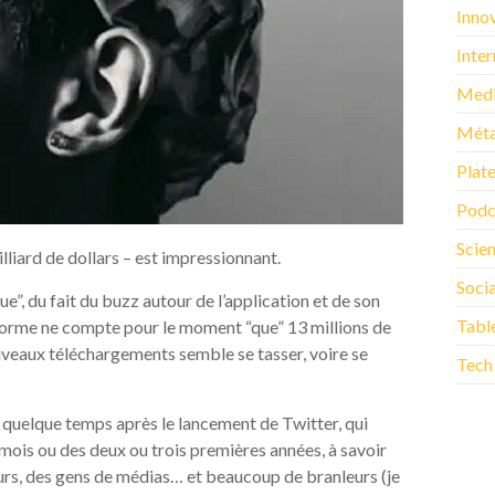
Inno
Inter
Med
Méta
Plat
Podc
Scie
lliard de dollars – est impressionnant.
Soci
”, du fait du buzz autour de l’application et de son
Tabl
ateforme ne compte pour le moment “que” 13 millions de
uveaux téléchargements semble se tasser, voire se
Tech
lu quelque temps après le lancement de Twitter, qui
 mois ou des deux ou trois premières années, à savoir
urs, des gens de médias… et beaucoup de branleurs (je