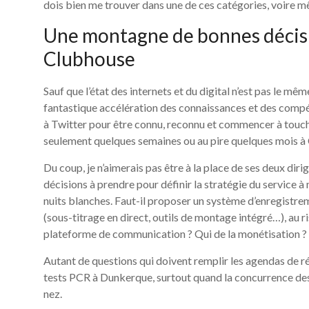
dois bien me trouver dans une de ces catégories, voire m
Une montagne de bonnes décisi
Clubhouse
Sauf que l’état des internets et du digital n’est pas le mê
fantastique accélération des connaissances et des compéten
à Twitter pour être connu, reconnu et commencer à touch
seulement quelques semaines ou au pire quelques mois à 
Du coup, je n’aimerais pas être à la place de ses deux dir
décisions à prendre pour définir la stratégie du service à
nuits blanches. Faut-il proposer un système d’enregistreme
(sous-titrage en direct, outils de montage intégré…), au ri
plateforme de communication ? Qui de la monétisation ? Fau
Autant de questions qui doivent remplir les agendas de réu
tests PCR à Dunkerque, surtout quand la concurrence des
nez.