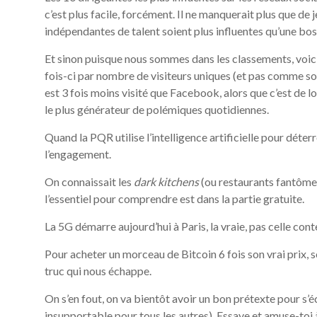
c’est plus facile, forcément. Il ne manquerait plus que de
indépendantes de talent soient plus influentes qu’une boss
Et sinon puisque nous sommes dans les classements, voici
fois-ci par nombre de visiteurs uniques (et pas comme sou
est 3 fois moins visité que Facebook, alors que c’est de loi
le plus générateur de polémiques quotidiennes.
Quand la PQR utilise l’intelligence artificielle pour déter
l’engagement.
On connaissait les
dark kitchens
(ou restaurants fantômes)
l’essentiel pour comprendre est dans la partie gratuite.
La 5G démarre aujourd’hui à Paris, la vraie, pas celle cont
Pour acheter un morceau de Bitcoin 6 fois son vrai prix, soi
truc qui nous échappe.
On s’en fout, on va bientôt avoir un bon prétexte pour s
insupportable pour tous les autres). Essaye et amuse-toi à