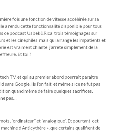
mière fois une fonction de vitesse accélérée sur sa
le a rendu cette fonctionnalité disponible pour tous
ns ce podcast Usbek&Rica, trois témoignages sur
eurs et les cinéphiles, mais qui arrange les impatients et
rie est vraiment chiante, j’arrête simplement de la
ffleuré. Et toi ?
ech TV, et qui au premier abord pourrait paraître
 sans Google. Ils l’on fait, et même si ce ne fut pas
ndition quand même de faire quelques sacrifices,
nne pas…
mots, “ordinateur” et “analogique”. Et pourtant, cet
 machine d’Anticythère », que certains qualifient de