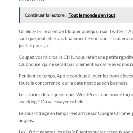
Continuer la lecture :
Tout le monde s'en fout
Un élu a-t-il le droit de bloquer quelqu’un sur Twitter ? 
sauf que peut-être pas finalement. Enfin bon, il faut vraimen
justice pour ça…
Coupez vos micros, la CNIL nous refait une petite rgpdite
Clubhouse, qui ne serait pas vraiment au carré avec nos r
Pendant ce temps, Apple continue à jouer les bons élèves
toute la concurrence, car la data n’est pas son business.
Les stories débarquent dans WordPress, une bonne façon
snacking ? On va essayer ça hein.
Le sous-titrage en temps réel arrive sur Google Chrome, 
anglais.
Les 10 dirigeantes les plus influentes sur les réseaux so