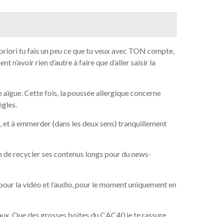
A priori tu fais un peu ce que tu veux avec TON compte,
t n’avoir rien d’autre à faire que d’aller saisir la
 aïgue. Cette fois, la poussée allergique concerne
ègles.
, et à emmerder (dans les deux sens) tranquillement
 de recycler ses contenus longs pour du news-
pour la vidéo et l’audio, pour le moment uniquement en
ciaux. Que des grosses boites du CAC40 je te rassure,