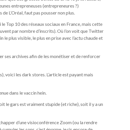
 jeunes entrepreneuses (entrepreneures ?)
 de L’Oréal, faut pas pousser non plus.
 le Top 10 des réseaux sociaux en France, mais cette
vent par nombre d’inscrits). Où l’on voit que Twitter
n le plus visible, le plus en prise avec l’actu chaude et
rer ses archives afin de les monétiser et de renforcer
, voici les dark stores. L’article est payant mais
enue dans le vaccin hein.
t le gars est vraiment stupide (et riche), soit il y a un
’échapper d’une visioconférence Zoom (ou la rendre
 cumuler les sons, c’est énorme, je ris encore de