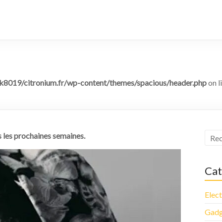
8019/citronium.fr/wp-content/themes/spacious/header.php
on l
s les prochaines semaines.
Cat
Elec
Gadg