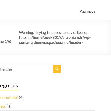
A propos
Warning
: Trying to access array offset on
false in
/home/povk8019/citronium.fr/wp-
ine
196
content/themes/spacious/inc/header-
égories
tromobilité
(4)
ets
(4)