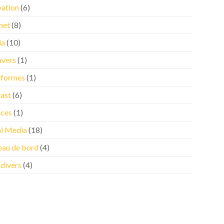
vation
(6)
net
(8)
ia
(10)
vers
(1)
eformes
(1)
ast
(6)
nces
(1)
al Media
(18)
eau de bord
(4)
 divers
(4)