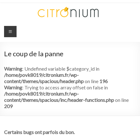
Citronium
Abonnez-
vous
Le coup de la panne
à
l'innovation
Warning
: Undefined variable $category_id in
/home/povk8019/citronium.fr/wp-
content/themes/spacious/header.php
on line
196
Warning
: Trying to access array offset on false in
/home/povk8019/citronium.fr/wp-
content/themes/spacious/inc/header-functions.php
on line
209
Certains bugs ont parfois du bon.