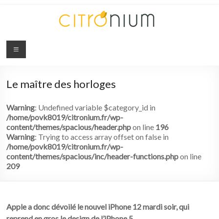
Citronium
Abonnez-
vous
Le maître des horloges
à
l'innovation
Warning
: Undefined variable $category_id in
/home/povk8019/citronium.fr/wp-
content/themes/spacious/header.php
on line
196
Warning
: Trying to access array offset on false in
/home/povk8019/citronium.fr/wp-
content/themes/spacious/inc/header-functions.php
on line
209
Apple a donc dévoilé le nouvel iPhone 12 mardi soir, qui
reprend en gros le design de l’iPhone 5.