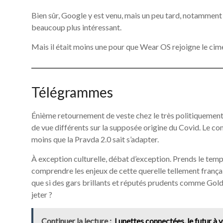
Bien sûr, Google y est venu, mais un peu tard, notamment
beaucoup plus intéressant.
Mais il était moins une pour que Wear OS rejoigne le ci
Télégrammes
Énième retournement de veste chez le très politiquemen
de vue différents sur la supposée origine du Covid. Le co
moins que la Pravda 2.0 sait s’adapter.
À exception culturelle, débat d’exception. Prends le temps 
comprendre les enjeux de cette querelle tellement français
que si des gars brillants et réputés prudents comme Goldm
jeter ?
Continuer la lecture :
Lunettes connectées, le futur à v