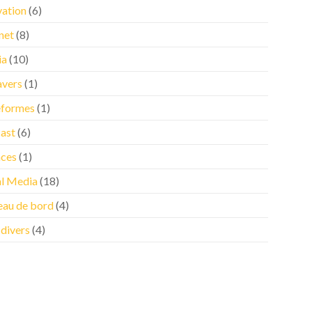
vation
(6)
net
(8)
ia
(10)
vers
(1)
eformes
(1)
ast
(6)
nces
(1)
al Media
(18)
eau de bord
(4)
 divers
(4)