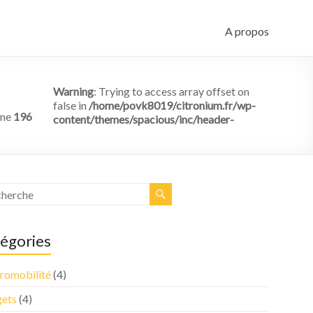
A propos
Warning
: Trying to access array offset on
false in
/home/povk8019/citronium.fr/wp-
ine
196
content/themes/spacious/inc/header-
égories
tromobilité
(4)
ets
(4)