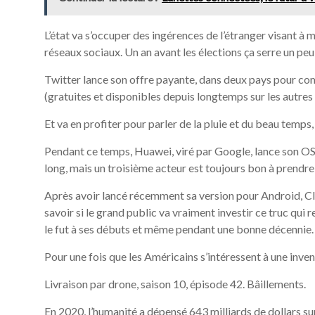
L’état va s’occuper des ingérences de l’étranger visant à m
réseaux sociaux. Un an avant les élections ça serre un p
Twitter lance son offre payante, dans deux pays pour co
(gratuites et disponibles depuis longtemps sur les autres
Et va en profiter pour parler de la pluie et du beau temps
Pendant ce temps, Huawei, viré par Google, lance son 
long, mais un troisième acteur est toujours bon à prendre
Après avoir lancé récemment sa version pour Android, Club
savoir si le grand public va vraiment investir ce truc qui
le fut à ses débuts et même pendant une bonne décennie.
Pour une fois que les Américains s’intéressent à une inven
Livraison par drone, saison 10, épisode 42. Bâillements.
En 2020, l’humanité a dépensé 643 milliards de dollars sur 