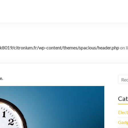
8019/citronium.fr/wp-content/themes/spacious/header.php
on l
e.
Cat
Elec
Gadg