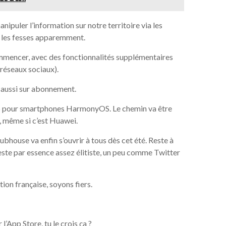
anipuler l’information sur notre territoire via les
eu les fesses apparemment.
mmencer, avec des fonctionnalités supplémentaires
 réseaux sociaux).
, aussi sur abonnement.
OS pour smartphones HarmonyOS. Le chemin va être
, même si c’est Huawei.
house va enfin s’ouvrir à tous dès cet été. Reste à
 reste par essence assez élitiste, un peu comme Twitter
tion française, soyons fiers.
l’App Store, tu le crois ça ?